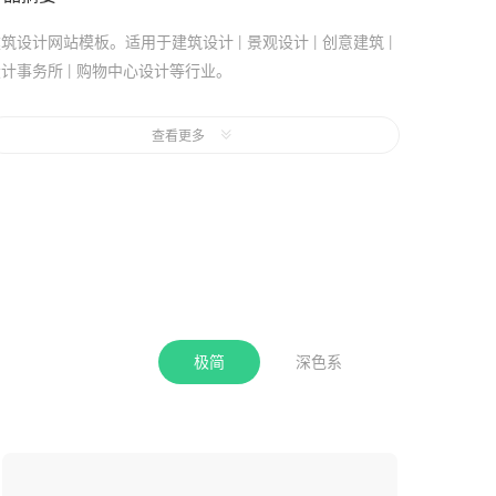
筑设计网站模板。适用于建筑设计 | 景观设计 | 创意建筑 |
计事务所 | 购物中心设计等行业。
页风格：黑色,极简。
查看更多
手机站：采用代码适配，非响应式网站，代码适配方式制作
手机网站，相对于响应式网站可能会有更好的网页交互体
验。
极简
深色系
收起