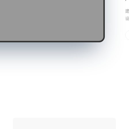
建
设
网