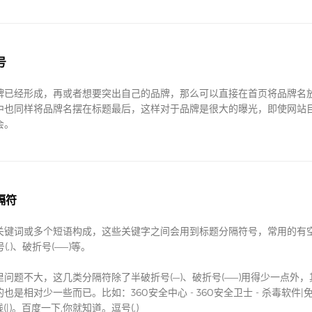
号
牌已经形成，再或者想要突出自己的品牌，那么可以直接在首页将品牌名
中也同样将品牌名摆在标题最后，这样对于品牌是很大的曝光，即使网站
会。
隔符
关键词或多个短语构成，这些关键字之间会用到标题分隔符号，常用的有空格
号(,)、破折号(——)等。
问题不大，这几类分隔符除了半破折号(—)、破折号(——)用得少一点外
是相对少一些而已。比如：​360安全中心 - 360安全卫士 - 杀毒软件|
(|)。百度一下,你就知道。逗号(,)