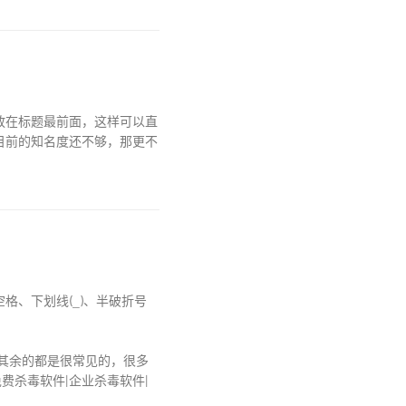
放在标题最前面，这样可以直
目前的知名度还不够，那更不
、下划线(_)、半破折号
，其余的都是很常见的，很多
免费杀毒软件|企业杀毒软件|