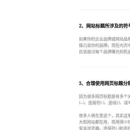
2、网站标题所涉及的符
如果你的企业品牌或网站品
接凸显你的品牌。而在内页
应该放过每个品牌曝光的机
3、合理使用网页标题分
因为很多网页标题是有多个
(—)、连接符(-)、竖线(|)、逗
很多人很在意这个，其实这里
大型网站都在用，而用得少的也
安全浏览器。连接符(-)和竖线