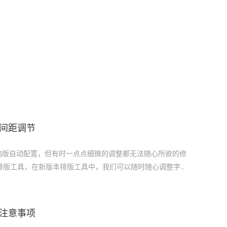
间距调节
脑版自动配置，但有时一点点细微的调整都无法随心所欲的修
的排版工具，在新版本排版工具中，我们可以随时随心调整字号
注意事项