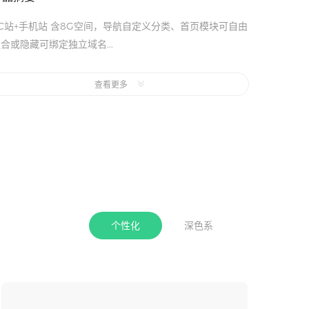
C站+手机站 含8G空间，导航自定义分类、首页模块可自由
合或隐藏可绑定独立域名...
查看更多
个性化
深色系
收起