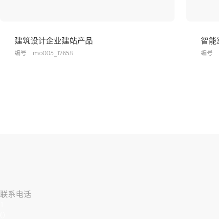
建筑设计企业建站产品
智能
编号
mo005_17658
编号
联系电话
1
()