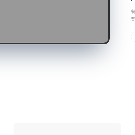
餐
菜
网