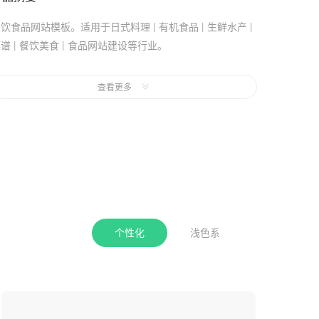
饮食品网站模板。适用于日式料理 | 有机食品 | 生鲜水产 |
谱 | 餐饮美食 | 食品网站建设等行业。
页风格：白色,个性化。
查看更多
手机站：采用代码适配，非响应式网站，代码适配方式制作
手机网站，相对于响应式网站可能会有更好的网页交互体
验。
个性化
浅色系
收起