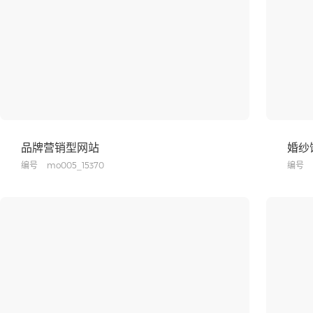
品牌营销型网站
婚纱
编号
mo005_15370
编号