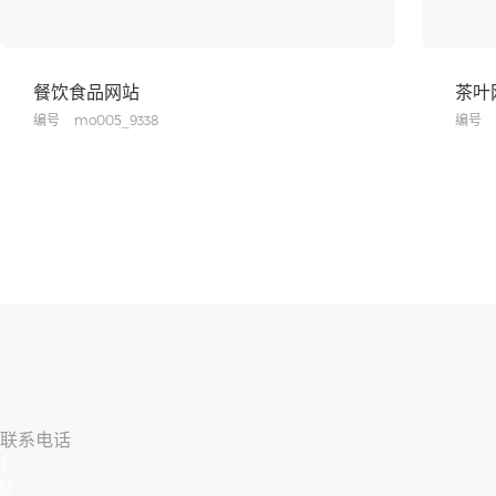
餐饮食品网站
茶叶
编号
mo005_9338
编号
联系电话
1
()