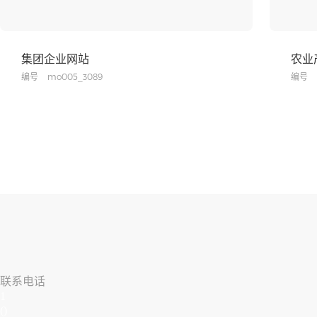
集团企业网站
农业
编号
mo005_3089
编号
联系电话
1
()