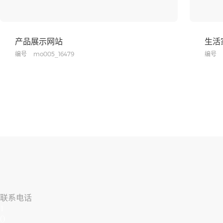
产品展示网站
生活
编号
mo005_16479
编号
联系电话
1
()