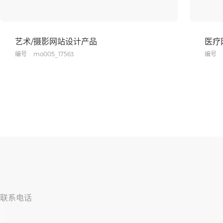
艺术/摄影网站设计产品
医疗
编号
mo005_17563
编号
联系电话
1
()