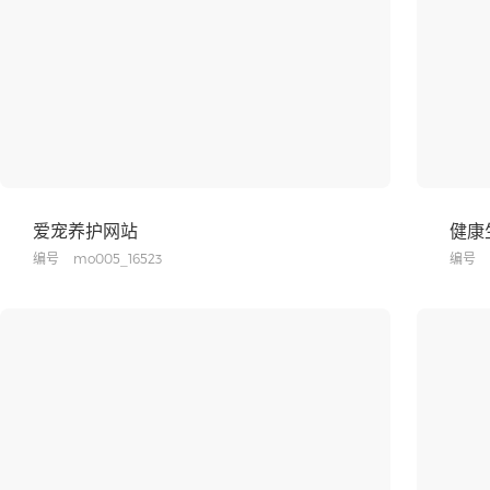
爱宠养护网站
健康
编号
mo005_16523
编号