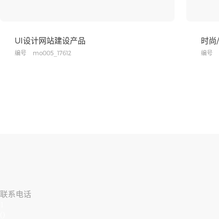
UI设计网站建设产品
时尚
编号
mo005_17612
编号
联系电话
1
()